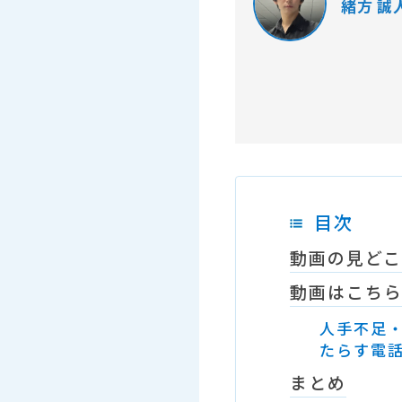
緒方 誠
目次
動画の見ど
動画はこち
人手不足・
たらす電
まとめ