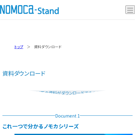
ノモカスタンド
トップ
資料ダウンロード
ノモカデスク
ノモカレジ
資料ダウンロード
事例動画
以下の資料がダウンロードできます。
Q&A
Document 1
導入の流れ
これ⼀つで分かるノモカシリーズ
セミナー情報