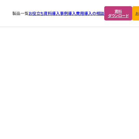
資料
製品一覧
お役立ち資料
導入事例
導入費用
導入の相談
お
ダウンロード