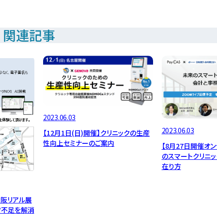
関連記事
2023.06.03
2023.06.03
【12月1日(日)開催】クリニックの生産
性向上セミナーのご案内
【8月27日開催オ
のスマートクリニ
在り方
大阪リアル展
フ不足を解消