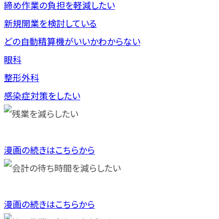
締め作業の負担を軽減したい
新規開業を検討している
どの自動精算機がいいかわからない
眼科
整形外科
感染症対策をしたい
漫画の続きはこちらから
漫画の続きはこちらから