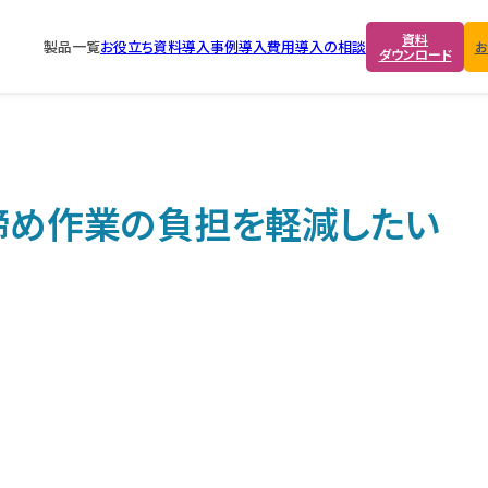
資料
製品一覧
お役立ち資料
導入事例
導入費用
導入の相談
お
ダウンロード
締め作業の負担を軽減したい