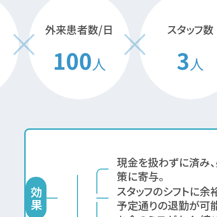
外来患者数/日
スタッフ数
100
3
人
人
現金を扱わずに済み
策に寄与。
スタッフのシフトに余
効
果
予定通りの退勤が可能