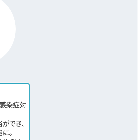
、感染症対
裕ができ、
に。