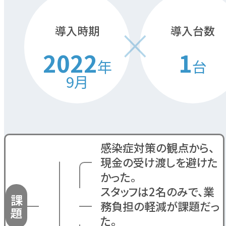
導入時期
導入台数
2022
1
年
台
9月
感染症対策の観点から、
現金の受け渡しを避けた
かった。
スタッフは2名のみで、業
課
務負担の軽減が課題だっ
題
た。