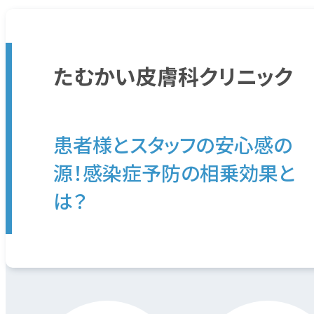
たむかい皮膚科クリニック
患
者
様
と
ス
タ
ッ
フ
の
安
心
感
の
源
！
感
染
症
予
防
の
相
乗
効
果
と
は
？