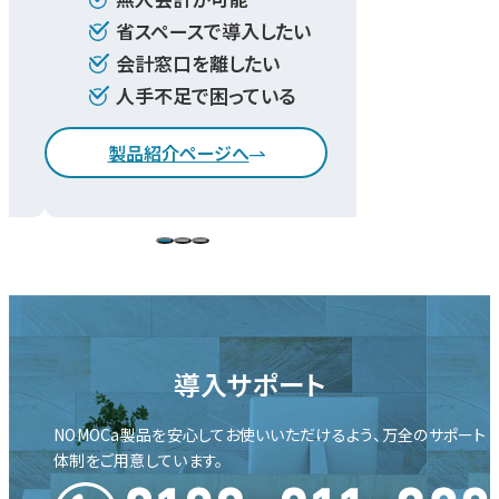
省スペースで導入したい
お金
会計窓口を離したい
人手
い
人手不足で困っている
締め
製品紹介ページへ
製品
導入サポート
NOMOCa製品を安心して
お使いいただけるよう、
万全のサポート
体制を
ご用意しています。