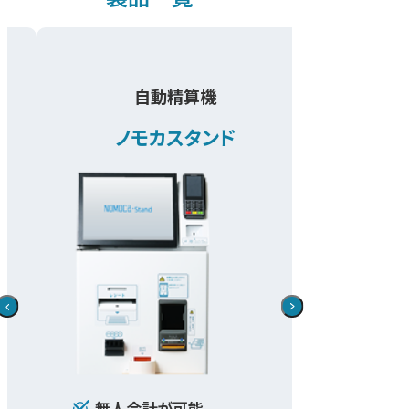
自動精算機
ノモカスタンド
無人会計が可能
無人