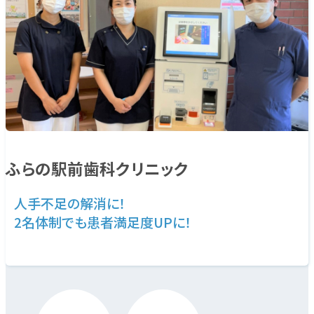
ノモカブログ
資料ダウンロード
お問い合わせ
資料ダウンロード
お問い合わせ
ふらの駅前歯科クリニック
人
手
不
足
の
解
消
に
！
2
名
体
制
で
も
患
者
満
足
度
U
P
に
！