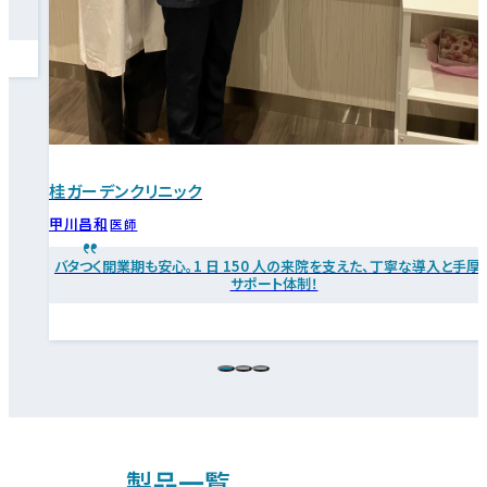
桂ガーデンクリニック
甲川昌和
医師
バタつく開業期も安心。1 日 150 人の来院を支えた、丁寧な導入と手厚
サポート体制！
製品一覧