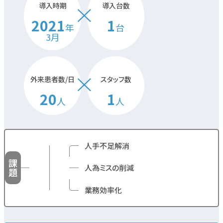
導入時期
導入台数
2021
1
年
台
3月
外来患者数/日
スタッフ数
20
1
人
人
人手不足解消
課
人為ミスの削減
題
業務効率化